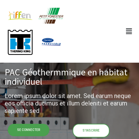
PAC Géothermmique en habitat
individuel​
Lorem ipsum dolor sit amet. Sed earum neque
eos officia ducimus et illum deleniti et earum
sapiente sed
SE CONNECTER
S'INSCRIRE